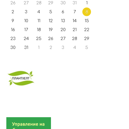
26
27
28
29
30
31
1
2
3
4
5
6
7
8
9
10
11
12
13
14
15
16
17
18
19
20
21
22
23
24
25
26
27
28
29
30
31
1
2
3
4
5