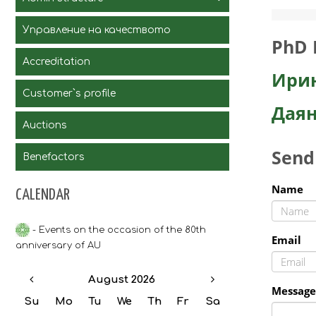
университет - Пловдив
Комисия за контрол на
СЪСТАВ
Financial and Accounting
плагиатството
Поздравителни адреси 80
Управление на качеството
Department
Plagiarism checking systems
години Аграрен университет -
PhD 
Състав
Колективен трудов договор
Пловдив
Състав
Състав
Staff
Accreditation
Human Resources Department
Годишни финансови
Ири
отчети
Customer`s profile
ГФО - 2017
Дая
ГФО - 2018
Аuctions
ГФО - 2019
ГФО 2020
Send
Benefactors
ГФО - 2021
ГФО - 2022
Name
CALENDAR
ГФО - 2023
ГФО-2024
- Events on the occasion of the 80th
Email
anniversary of AU
August 2026
Message
Su
Mo
Tu
We
Th
Fr
Sa