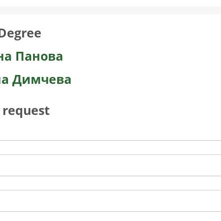
Degree
на Панова
на Димчева
 request