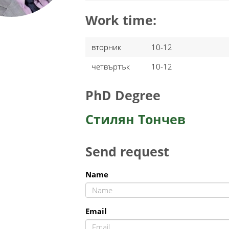
Work time:
вторник
10-12
четвъртък
10-12
PhD Degree
Стилян Тончев
Send request
Name
Email