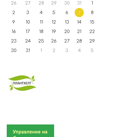
26
27
28
29
30
31
1
2
3
4
5
6
7
8
9
10
11
12
13
14
15
16
17
18
19
20
21
22
23
24
25
26
27
28
29
30
31
1
2
3
4
5