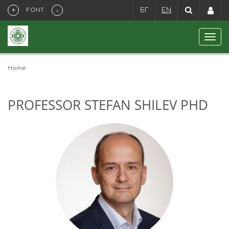
+
-
FONT
БГ
EN
Home
PROFESSOR STEFAN SHILEV PHD