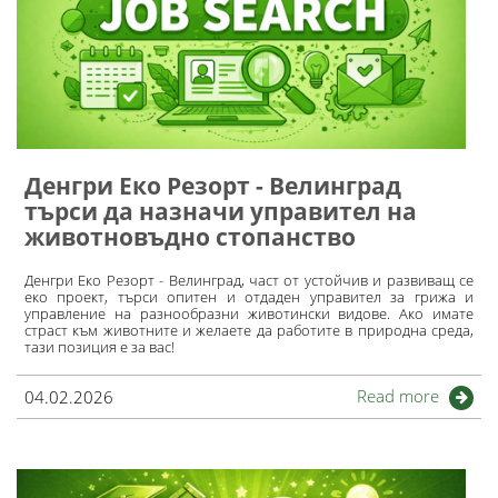
Денгри Еко Резорт - Велинград
търси да назначи управител на
животновъдно стопанство
Денгри Еко Резорт - Велинград, част от устойчив и развиващ се
еко проект, търси опитен и отдаден управител за грижа и
управление на разнообразни животински видове. Ако имате
страст към животните и желаете да работите в природна среда,
тази позиция е за вас!
Read more
04.02.2026