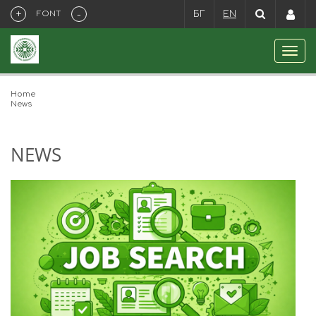
+
-
FONT
БГ
EN
Home
News
NEWS