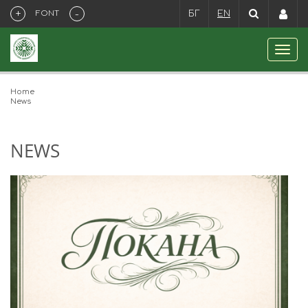
+
-
FONT
БГ
EN
Home
News
NEWS