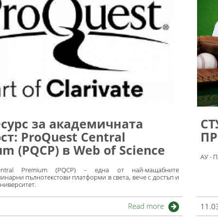
есурс за академичната
СТ
т: ProQuest Central
ПР
m (PQCP) в Web of Science
АУ - 
entral Premium (PQCP) – една от най-мащабните
инарни пълнотекстови платформи в света, вече с достъп и
университет.
Read more
11.0