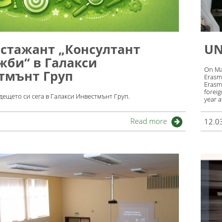
 стажант „Консултант
UN
жби“ в Галакси
On Mar
тмънт Груп
Erasm
Erasmu
foreig
ещето си сега в Галакси Инвестмънт Груп.
year 
Read more
12.0