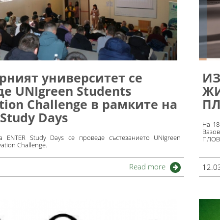
арният университет се
ИЗ
е UNIgreen Students
ЖИ
tion Challenge в рамките на
ПЛ
Study Days
На 18
Вазо
а ENTER Study Days се проведе състезанието UNIgreen
ПЛОВ
ation Challenge.
Read more
12.0