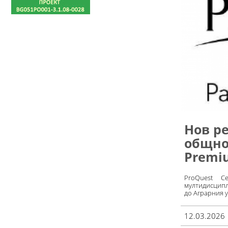
Нов р
общнос
Premiu
ProQuest C
мултидисципл
до Аграрния 
12.03.2026