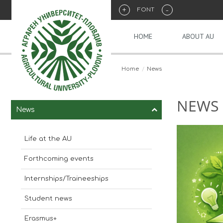
+
-
FONT
HOME
ABOUT AU
Home
News
NEWS
News
Life at the AU
Forthcoming events
Internships/Traineeships
Student news
Erasmus+