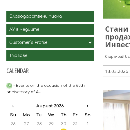
Благодарствени писма
Стани
АУ в медиите
прода
Инвес
Customer`s Profile
Търгове
Стартирай бъд
Вътрешни правила и обща
информация
CALENDAR
13.03.2026
Assistant
Процедури с обява
Assistant Professor
- Events on the occasion of the 80th
Публични състезания
anniversary of AU
Associated Professor
Открити процедури
August 2026
Professor
Други процедури по ЗОП
Su
Mo
Tu
We
Th
Fr
Sa
Doctor of Science
Пазарни консултации
26
27
28
29
30
31
1