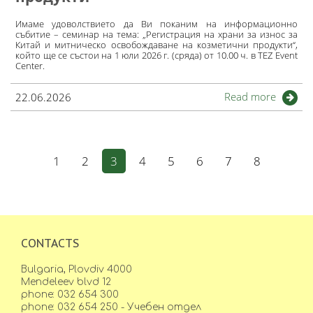
Имаме удоволствието да Ви поканим на информационно
събитие – семинар на тема: „Регистрация на храни за износ за
Китай и митническо освобождаване на козметични продукти“,
който ще се състои на 1 юли 2026 г. (сряда) от 10.00 ч. в TEZ Event
Center.
Read more
22.06.2026
1
2
3
4
5
6
7
8
CONTACTS
Bulgaria, Plovdiv 4000
Mendeleev blvd 12
phone: 032 654 300
phone: 032 654 250 - Учебен отдел