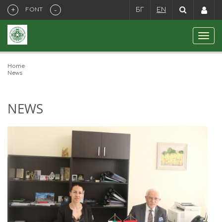
+
-
FONT
БГ
EN
Home
News
NEWS