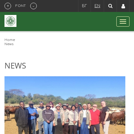
+
-
FONT
БГ
EN
Home
News
NEWS