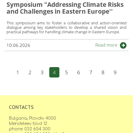
Symposium "Addressing Climate Risks
and Challenges in Eastern Europe''
This symposium aims to foster a collaborative and action-oriented
dialogue among key stakeholders to develop a shared vision and
practical pathways for handling climate change in Eastern Europe.
Read more
10.06.2026
1
2
3
4
5
6
7
8
9
CONTACTS
Bulgaria, Plovdiv 4000
Mendeleev blvd 12
phone: 032 654 300