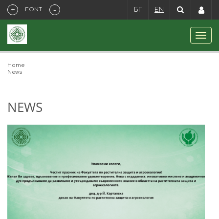
+
-
FONT
БГ
EN
Home
News
NEWS