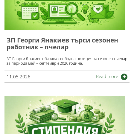
ЗП Георги Янакиев търси сезонен
работник – пчелар
ЗП Георги Янакиев обявява свободна позиция за сезонен пчелар
за периода май – септември 2026 гoдина.
Read more
11.05.2026