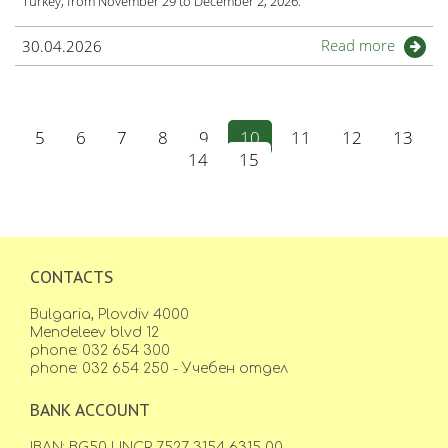
Turkey, from November 29 to December 2, 2026.
Read more
30.04.2026
5
6
7
8
9
10
11
12
13
14
15
CONTACTS
Bulgaria, Plovdiv 4000
Mendeleev blvd 12
phone: 032 654 300
phone: 032 654 250 - Учебен отдел
BANK ACCOUNT
IBAN: BG50 UNCR 7527 3154 6315 00