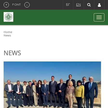
+
-
FONT
БГ
EN
Home
News
NEWS