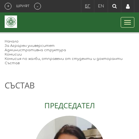
+
-
ШРИФТ
БГ
EN
Начало
За Аграрен университет
Административна структура
Комисии
Комисия по жалби, отправени от студенти и докторанти
Състав
СЪСТАВ
ПРЕДСЕДАТЕЛ