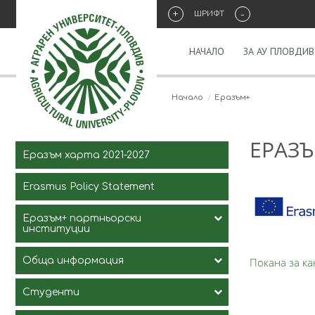
+
-
ШРИФТ
НАЧАЛО
ЗА АУ ПЛОВДИВ
Начало
Eразъм+
EРАЗ
Еразъм харта 2021-2027
Erasmus Policy Statement
Еразъм+ партньорски
институции
Обща информация
Покана за ка
Студенти
История на програмата