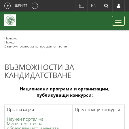
+
-
ШРИФТ
БГ
EN
Начало
Наука
Възможности за кандидатстване
ВЪЗМОЖНОСТИ ЗА
КАНДИДАТСТВАНЕ
Национални програми и организации,
публикуващи конкурси:
Организации
Предстоящи конкурси
Научен портал на
Министерство на
образованието и науката