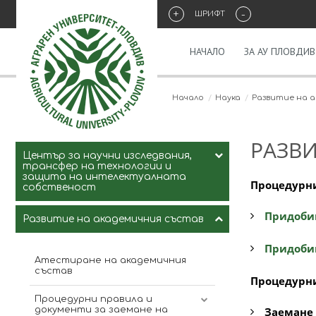
+
-
ШРИФТ
НАЧАЛО
ЗА АУ ПЛОВДИВ
Начало
Наука
Развитие на 
РАЗВИ
Център за научни изследвания,
трансфер на технологии и
защита на интелектуалната
Процедурни
собственост
Придобив
Развитие на академичния състав
Ръководство и състав
Придобив
Решения
Атестиране на академичния
състав
Процедурни
Документи
Процедурни правила и
документи за заемане на
Заемане 
СИСТЕМА за организиране и