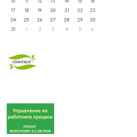
10
11
12
13
14
15
16
земеделие
Изменението на климата
17
18
19
20
21
22
23
Таксономично, молекулярно-
24
25
26
27
28
29
30
генетично и фитохимично
проучване
31
1
2
3
4
5
6