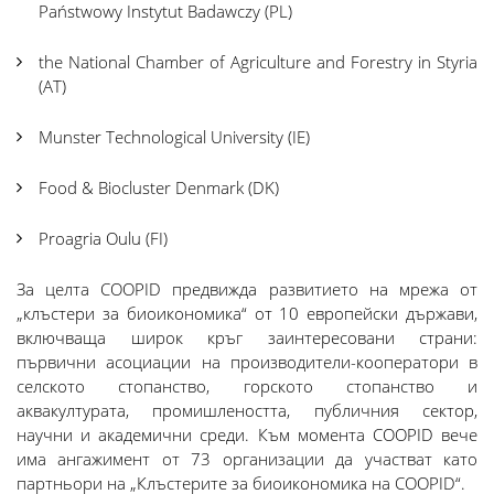
Państwowy Instytut Badawczy (PL)
the National Chamber of Agriculture and Forestry in Styria
(AT)
Munster Technological University (IE)
Food & Biocluster Denmark (DK)
Proagria Oulu (FI)
За целта COOPID предвижда развитието на мрежа от
„клъстери за биоикономика“ от 10 европейски държави,
включваща широк кръг заинтересовани страни:
първични асоциации на производители-кооператори в
селското стопанство, горското стопанство и
аквакултурата, промишлеността, публичния сектор,
научни и академични среди. Към момента COOPID вече
има ангажимент от 73 организации да участват като
партньори на „Клъстерите за биоикономика на COOPID“.