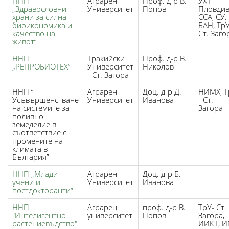
ННП
Аграрен
Проф. д-р В.
УХТ-
„Здравословни
Университет
Попов
Пловдив
храни за силна
ССА, СУ.
биоикономика и
БАН, ТрУ
качество на
Ст. Заго
живот“
ННП
Тракийски
Проф. д-р В.
„РЕПРОБИОТЕХ“
Университет
Николов
- Ст. Загора
ННП “
Аграрен
Доц. д-р Д.
НИМХ, Т
Усъвършенстване
Университет
Иванова
- Ст.
на системите за
Загора
поливно
земеделие в
съответствие с
промените на
климата в
България”
ННП „Млади
Аграрен
Доц. д-р Б.
учени и
Университет
Иванова
постдокторанти“
ННП
Аграрен
проф. д-р В.
ТрУ- Ст.
"Интелигентно
университет
Попов
Загора,
растениевъдство"
ИИКТ, И