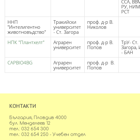
ССА, ВВ
РУ, НИМ
РСТ
ННП
Тракийски
проф. д-р В.
"Интелигентно
университет
Николов
животновъдство"
- Ст. Загора
НПК "Плантхелт"
Аграрен
проф. д-р В.
ТрУ- Ст.
университет
Попов
Загора, 
- БАН
CAPBIO4BG
Аграрен
проф. д-р В.
университет
Попов
КОНТАКТИ
България, Пловдив 4000
бул. Менделеев 12
тел.: 032 654 300
тел.: 032 654 250 - Учебен отдел