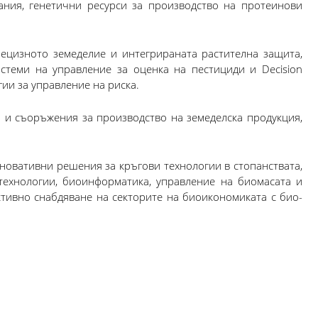
ания, генетични ресурси за производство на протеинови
рецизното земеделие и интегрираната растителна защита,
стеми на управление за оценка на пестициди и Decision
гии за управление на риска.
 и съоръжения за производство на земеделска продукция,
овативни решения за кръгови технологии в стопанствата,
ехнологии, биоинформатика, управление на биомасата и
тивно снабдяване на секторите на биоикономиката с био-