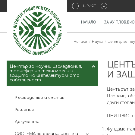
+
-
ШРИФТ
НАЧАЛО
ЗА АУ ПЛОВДИВ
Начало
Наука
Център за на
ЦЕНТЪ
Център за научни изследвания,
И ЗАЩ
трансфер на технологии и
защита на интелектуалната
собственост
Центърът за
Пловдив, об
Ръководство и състав
други стопан
Решения
ЦНИТТЗИС коо
Документи
Фундаментал
СИСТЕМА за организиране и