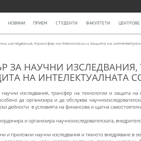
НОВИНИ
ПРИЕМ
СТУДЕНТИ
ФАКУЛТЕТИ
ЦЕНТРОВЕ 
учни изследвания, трансфер на технологии и защита на интелектуа
Р ЗА НАУЧНИ ИЗСЛЕДВАНИЯ,
ИТА НА ИНТЕЛЕКТУАЛНАТА С
 научни изследвания, трансфер на технологии и защита на 
особено да организира и да обслужва научноизследователска
ски дейности в условията на финансова и щатна самостоятелн
рдинира и организира научноизследователската, внедрителска
ни и приложни научни изследвания и тяхното внедряване в зе