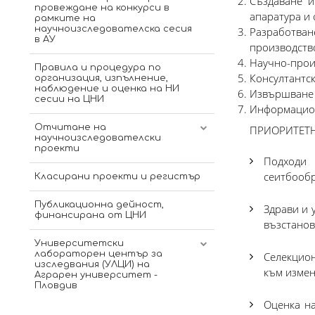
Създаване и
провеждане на конкурси в
апаратура и 
рамките на
научноизследователска сесия
Разработва
в АУ
производство
2025
Научно-прои
Правила и процедура по
Консултантск
организация, изпълнение,
2026
наблюдение и оценка на НИ
Извършване н
сесии на ЦНИ
Информацион
Отчитане на
ПРИОРИТЕТН
научноизследователски
проекти
Подходи 
Инфолистове 2021 г.
сеитбообр
Класирани проекти и регистър
Инфолистове 2020 г.
Публикационна дейност,
Здрави и 
финансирана от ЦНИ
възстанов
Университетски
лабораторен център за
Селекцион
изследвания (УЛЦИ) на
към измен
Aграрен университет -
Пловдив
Оценка на
Акредитирана лаборатория