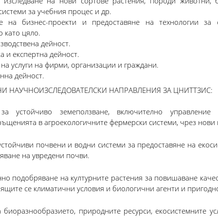
 изследване на нови сортове растения, породи животни, б
системи за учебния процес и др.
не на бизнес-проекти и предоставяне на технологии за 
 като цяло.
зводствена дейност.
а и експертна дейност.
а услуги на фирми, организации и граждани.
на дейност.
И НАУЧНОИЗСЛЕДОВАТЕЛСКИ НАПРАВЛЕНИЯ ЗА ЦНИТТЗИС:
за устойчиво земеползване, включително управление 
ъщенията в агроекологичните фермерски системи, чрез нови
устойчиви почвени и водни системи за предоставяне на екоси
яване на увредени почви.
но подобряване на културните растения за повишаване качес
ящите се климатични условия и биологични агенти и пригодно
 биоразнообразието, природните ресурси, екосистемните усл