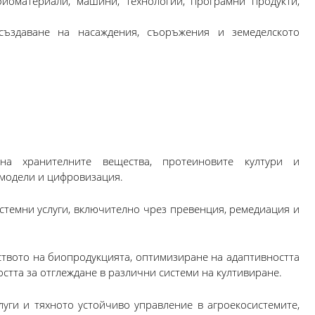
иоматериали, машини, технологии, програмни продукти,
създаване на насаждения, съоръжения и земеделското
на хранителните вещества, протеиновите култури и
 модели и цифровизация.
стемни услуги, включително чрез превенция, ремедиация и
твото на биопродукцията, оптимизиране на адаптивността
стта за отглеждане в различни системи на култивиране.
уги и тяхното устойчиво управление в агроекосистемите,