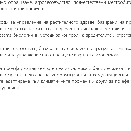
но опрашване, агролесовъдство, полуестествени местообит
 биологични продукти.
оди за управление на растителното здраве, базирани на п
лно чрез използване на съвременни дигитални методи и си
ystems, биологични методи за контрол на вредителите и страте
нтни технологии", базирани на съвременна прецизна техника
но и за управление на отпадъците и кръгова икономика.
а трансформация към кръгова икономика и биоикономика – ин
лно чрез въвеждане на информационни и комуникационни т
е, адаптиране към климатичните промени и други за по-ефек
суровини.