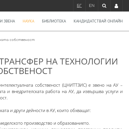
БГ
EN
И ЗВЕНА
НАУКА
БИБЛИОТЕКА
КАНДИДАТСТВАЙ ОНЛАЙН
лната собственост
 ТРАНСФЕР НА ТЕХНОЛОГИИ
ОБСТВЕНОСТ
интелектуалната собственост (ЦНИТТЗИС) е звено на АУ –
та и внедрителската работа на АУ, да извършва услуги и
ост.
та и други дейности в АУ, които обхващат:
меделското производство и образованието.