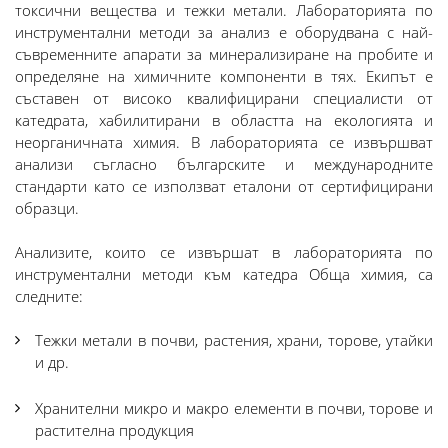
токсични вещества и тежки метали. Лабораторията по
инструментални методи за анализ е оборудвана с най-
съвременните апарати за минерализиране на пробите и
определяне на химичните компоненти в тях. Екипът е
съставен от високо квалифицирани специалисти от
катедрата, хабилитирани в областта на екологията и
неорганичната химия. В лабораторията се извършват
анализи съгласно българските и международните
стандарти като се използват еталони от сертифицирани
образци.
Анализите, които се извършат в лабораторията по
инструментални методи към катедра Обща химия, са
следните:
Тежки метали в почви, растения, храни, торове, утайки
и др.
Хранителни микро и макро елементи в почви, торове и
растителна продукция