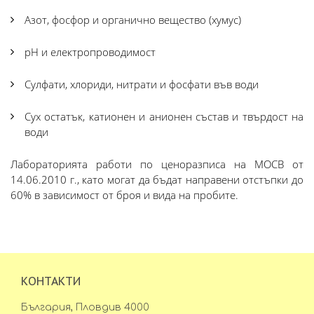
Азот, фосфор и органично вещество (хумус)
рН и електропроводимост
Сулфати, хлориди, нитрати и фосфати във води
Сух остатък, катионен и анионен състав и твърдост на
води
Лабораторията работи по ценоразписа на МОСВ от
14.06.2010 г., като могат да бъдат направени отстъпки до
60% в зависимост от броя и вида на пробите.
КОНТАКТИ
България, Пловдив 4000