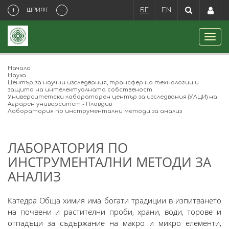
+
-
ШРИФТ
БГ
EN
Начало
Наука
Център за научни изследвания, трансфер на технологии и
защита на интелектуалната собственост
Университетски лабораторен център за изследвания (УЛЦИ) на
Aграрен университет - Пловдив
Лаборатория по инструментални методи за анализ
ЛАБОРАТОРИЯ ПО
ИНСТРУМЕНТАЛНИ МЕТОДИ ЗА
АНАЛИЗ
Катедра Обща химия има богати традиции в изпитването
на почвени и растителни проби, храни, води, торове и
отпадъци за съдържание на макро и микро елементи,