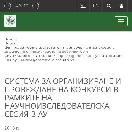
+
-
ШРИФТ
БГ
EN
Начало
Наука
Център за научни изследвания, трансфер на технологии и
защита на интелектуалната собственост
СИСТЕМА за организиране и провеждане на конкурси в рамките
на научноизследователска сесия в АУ
СИСТЕМА ЗА ОРГАНИЗИРАНЕ И
ПРОВЕЖДАНЕ НА КОНКУРСИ В
РАМКИТЕ НА
НАУЧНОИЗСЛЕДОВАТЕЛСКА
СЕСИЯ В АУ
2018 г.