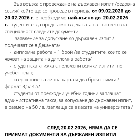
Във връзка с провеждане на държавен изпит /редовна
сесия/, който ще се проведе в периода
от
09.02.2026 до
20.02.2026
г
. е необходимо
най-късно до 20.02.2026
г.
студентите да представят в деканата на съответната
специалност следните документи:
- заявление за допускане до държавен изпит /
получават се в Деканата/
- дипломна работа – 1 брой /за студентите, които се
явяват на защита на дипломна работа/
- студентска книжка с положени всички изпити по
учебен план;
- ксерокопие на лична карта и два броя снимки /
формат 3,5/ 4,5/
- студенти от предходни учебни години заплащат
административна такса, за допускане до държавен изпит,
в размер на 50 лв. /заплаща се в касата на университета /
СЛЕД 20.02.2026, НЯМА ДА СЕ
ПРИЕМАТ ДОКУМЕНТИ ЗА ДЪРЖАВЕН ИЗПИТИ