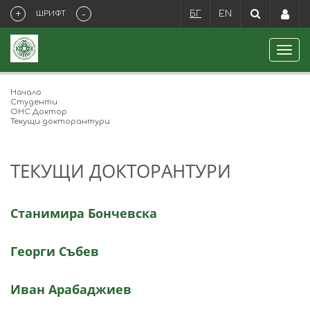
+
-
ШРИФТ
БГ
EN
Начало
Студенти
ОНС Доктор
Текущи докторантури
ТЕКУЩИ ДОКТОРАНТУРИ
Станимира Бончевска
Георги Събев
Иван Арабаджиев