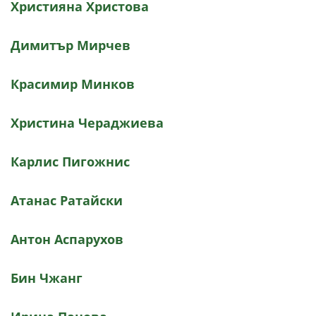
Християна Христова
Димитър Мирчев
Красимир Минков
Христина Чераджиева
Карлис Пигожнис
Атанас Ратайски
Антон Аспарухов
Бин Чжанг