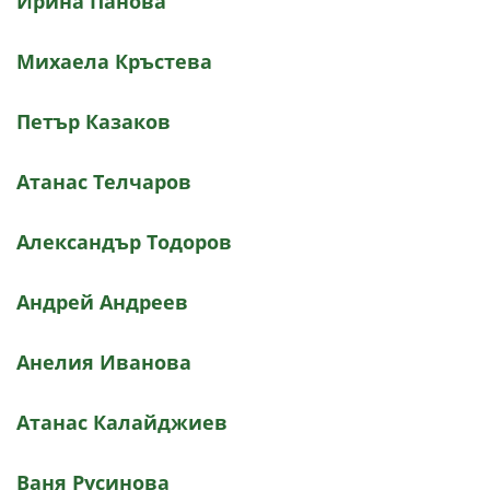
Ирина Панова
Михаела Кръстева
Петър Казаков
Атанас Телчаров
Александър Тодоров
Андрей Андреев
Анелия Иванова
Атанас Калайджиев
Ваня Русинова