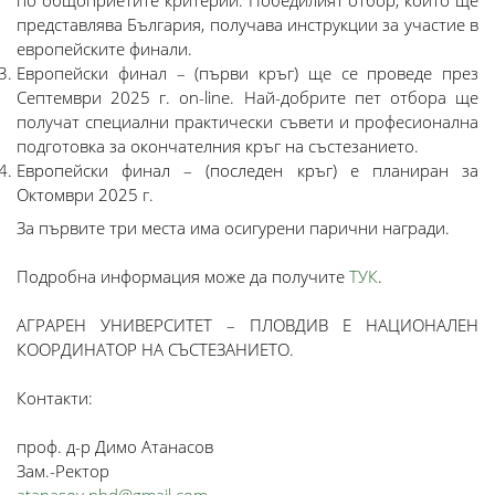
по общоприетите критерии. Победилият отбор, който ще
представлява България, получава инструкции за участие в
европейските финали.
Европейски финал – (първи кръг) ще се проведе през
Септември 2025 г. on-line. Най-добрите пет отбора ще
получат специални практически съвети и професионална
подготовка за окончателния кръг на състезанието.
Европейски финал – (последен кръг) е планиран за
Октомври 2025 г.
За първите три места има осигурени парични награди.
Подробна информация може да получите
ТУК
.
АГРАРЕН УНИВЕРСИТЕТ – ПЛОВДИВ Е НАЦИОНАЛЕН
КООРДИНАТОР НА СЪСТЕЗАНИЕТО.
Контакти:
проф. д-р Димо Атанасов
Зам.-Ректор