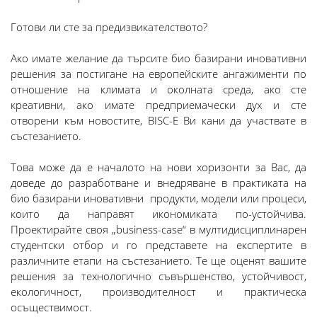
Готови ли сте за предизвикателството?
Ако имате желание да търсите био базирани иновативни
решения за постигане на европейските ангажименти по
отношение на климата и околната среда, aко сте
креативни, ако имате предприемачески дух и сте
отворени към новостите, BISC-E Ви кани да участвате в
състезанието.
Това може да е началото на нови хоризонти за Вас, да
доведе до разработване и внедряване в практиката на
био базирани иновативни продукти, модели или процеси,
които да направят икономиката по-устойчива.
Проектирайте своя „business-case“ в мултидисциплинарен
студентски отбор и го представете на експертите в
различните етапи на състезанието. Те ще оценят вашите
решения за технологично съвършенство, устойчивост,
екологичност, производителност и практическа
осъществимост.