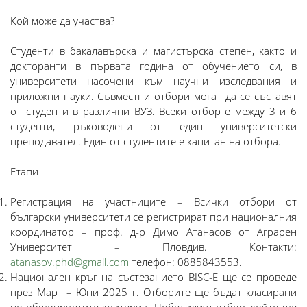
Кой може да участва?
Студенти в бакалавърска и магистърска степен, както и
докторанти в първата година от обучението си, в
университети насочени към научни изследвания и
приложни науки. Съвместни отбори могат да се съставят
от студенти в различни ВУЗ. Всеки отбор е между 3 и 6
студенти, ръководени от един университетски
преподавател. Един от студентите е капитан на отбора.
Етапи
Регистрация на участниците – Всички отбори от
български университети се регистрират при националния
координатор – проф. д-р Димо Атанасов от Аграрен
Университет – Пловдив. Контакти:
аtanasov.phd@gmail.com
телефон: 0885843553.
Национален кръг на състезанието BISC-E ще се проведе
през Март – Юни 2025 г. Отборите ще бъдат класирани