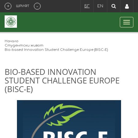
+
-
ШРИФТ
БГ
EN
Начало
Студентски живот
Bio-based Innovation Student Challenge Europe (BISC-E)
BIO-BASED INNOVATION
STUDENT CHALLENGE EUROPE
(BISC-E)