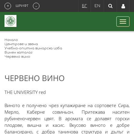
+
-
ШРИФТ
БГ
EN
Начало
Центрове и звена
Учебно-опитна винарска изба
Винен каталог
Червено вино
ЧЕРВЕНО ВИНО
THE UNIVERSITY red
Виното е получено чрез купажиране на сортовете Сира,
Мерло, Каберне совиньон. Притежава наситен
рубиненочервен цвят. В аромата се долавят горски
плодове, вишна и касис. Вкусово виното е добре
балансирано, с добра танинова структура и дълъг и