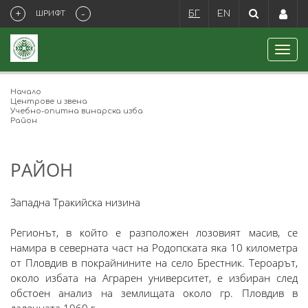
+
-
ШРИФТ
БГ
EN
Начало
Центрове и звена
Учебно-опитна винарска изба
Район
РАЙОН
Западна Тракийска низина
Регионът, в който е разположен лозовият масив, се
намира в северната част на Родопската яка 10 километра
от Пловдив в покрайнините на село Брестник. Тероарът,
около избата на Аграрен университет, е избиран след
обстоен анализ на землищата около гр. Пловдив в