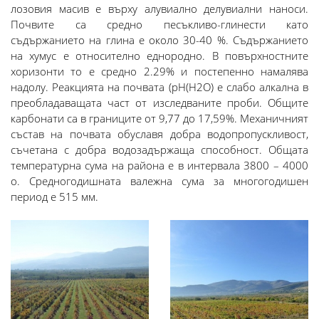
лозовия масив е върху алувиално делувиални наноси.
Почвите са средно песъкливо-глинести като
съдържанието на глина е около 30-40 %. Съдържанието
на хумус е относително еднородно. В повърхностните
хоризонти то е средно 2.29% и постепенно намалява
надолу. Реакцията на почвата (рН(Н2О) е слабо алкална в
преобладаващата част от изследваните проби. Общите
карбонати са в границите от 9,77 до 17,59%. Механичният
състав на почвата обуславя добра водопропускливост,
съчетана с добра водозадържаща способност. Общата
температурна сума на района е в интервала 3800 – 4000
о. Средногодишната валежна сума за многогодишен
период е 515 мм.