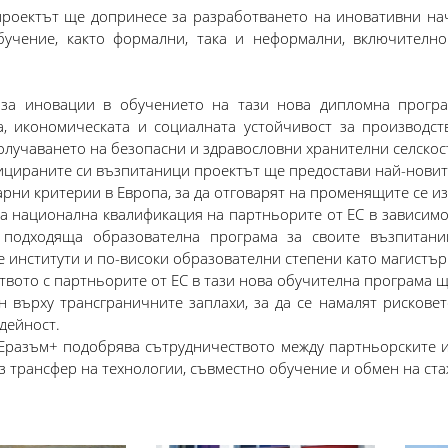
проектът ще допринесе за разработването на иновативни на
учение, както формални, така и неформални, включително
 за иновации в обучението на тази нова дипломна програ
а, икономическата и социалната устойчивост за производс
олучаването на безопасни и здравословни хранителни селскос
ицираните си възпитаници проектът ще предостави най-новите
рни критерии в Европа, за да отговарят на променящите се из
а национална квалификация на партньорите от ЕС в зависимос
 подходяща образователна програма за своите възпитани
 институти и по-високи образователни степени като магистър
вото с партньорите от ЕС в тази нова обучителна програма щ
н върху трансграничните заплахи, за да се намалят рисковет
 дейност.
Еразъм+ подобрява сътрудничеството между партньорските ин
з трансфер на технологии, съвместно обучение и обмен на ст