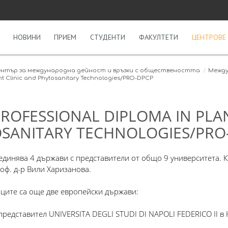
НОВИНИ
ПРИЕМ
СТУДЕНТИ
ФАКУЛТЕТИ
ЦЕНТРОВЕ 
нтър за международна дейност и връзки с обществеността
Между
nt Clinic and Phytosanitary Technologies/PRO-DPCP
ROFESSIONAL DIPLOMA IN PLAN
SANITARY TECHNOLOGIES/PRO
динява 4 държави с представители от общо 9 университета. К
оф. д-р Вили Харизанова.
иците са още две европейски държави:
 представител UNIVERSITA DEGLI STUDI DI NAPOLI FEDERICO II в