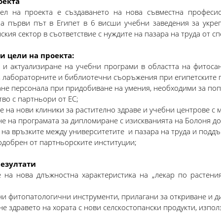
оекта
ел на проекта е създаването на нова съвместна професи
за първи път в Египет в 6 висши учебни заведения за укре
ския сектор в съответствие с нуждите на пазара на труда от с
 цели на проекта:
е и актуализиране на учебни програми в областта на фитоса
, лабораторните и библиотечни съоръжения при египетските
ане персонала при придобиване на умения, необходими за по
во с партньори от ЕС;
е на нови клиники за растително здраве и учебни центрове с
не на програмата за дипломиране с изискванията на Болоня до
 на връзките между университетите и пазара на труда и подд
одобрен от партньорските институции;
езултати
е на нова длъжностна характеристика на „лекар по растения
и фитопатологични инструменти, прилагани за откриване и ди
е здравето на хората с нови селскостопански продукти, изпо