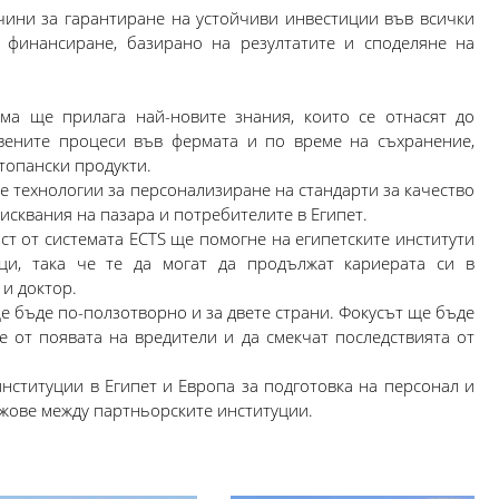
чини за гарантиране на устойчиви инвестиции във всички
 финансиране, базирано на резултатите и споделяне на
ма ще прилага най-новите знания, които се отнасят до
твените процеси във фермата и по време на съхранение,
топански продукти.
 технологии за персонализиране на стандарти за качество
исквания на пазара и потребителите в Египет.
т от системата ECTS ще помогне на египетските институти
ци, така че те да могат да продължат кариерата си в
 и доктор.
е бъде по-ползотворно и за двете страни. Фокусът ще бъде
е от появата на вредители и да смекчат последствията от
ституции в Египет и Европа за подготовка на персонал и
ажове между партньорските институции.