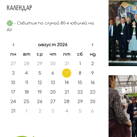
Експериментално
винифициране
КАЛЕНДАР
Акредитирана лаборатория
"Лабораторен комплекс за
Винен трезор
изпитване"
- Събития по случай 80-я юбилей на
АУ
Ръководство и Състав
Координатори на постоянно
август 2026
действащи комисии
пн
вт
ср
чт
пт
сб
нд
27
28
29
30
31
1
2
3
4
5
6
7
8
9
10
11
12
13
14
15
16
17
18
19
20
21
22
23
24
25
26
27
28
29
30
31
1
2
3
4
5
6