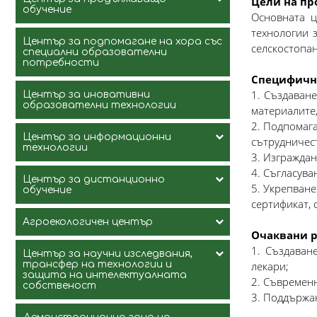
Цели на пр
Ръководство и състав
обучение
Основната ц
технологии 
Формуляр за регистрация и
Център за подпомагане на хора със
селскостопан
примерни документи
Ръководство и Състав
специални образователни
потребности
Работодатели
Специфични
Специализации / дългосрочни/
1. Създаван
Център за иновативни
Предложения за стаж/работа
образователни технологии
Курсове
материалите
2. Подпомаг
Реализирани студенти
Център за информационни
сътрудничест
технологии
3. Изграждан
Полезни връзки
4. Съгласува
Център за дистанционно
5. Укрепване
Ръководство и Състав
обучение
сертификат, 
Агроекологичен център
Ръководство и Състав
Очаквани р
1. Създаван
Център за научни изследвания,
Ръководство и Състав
трансфер на технологии и
лекари;
защита на интелектуалната
2. Съвременн
собственост
Биоферма „Слънчева градина”
3. Поддържан