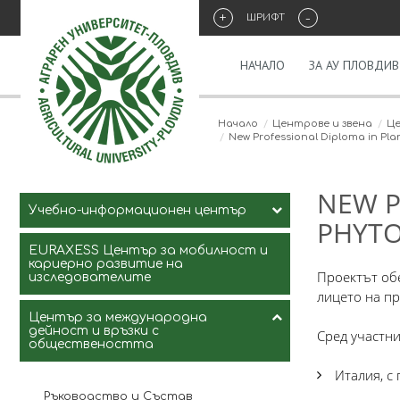
+
-
ШРИФТ
НАЧАЛО
ЗА АУ ПЛОВДИВ
Начало
Центрове и звена
Це
New Professional Diploma in Pla
NEW P
Учебно-информационен център
PHYTO
EURAXESS Център за мобилност и
Ръководство и Състав
кариерно развитие на
Проектът обе
изследователите
лицето на пр
Планиране и отчитане на
заетостта на
Център за международна
преподавателите
дейност и връзки с
Сред участн
обществеността
Италия, с
Ръководство и Състав