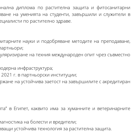
онална диплома по растителна защита и фитосанитарни
пване на уменията на студенти, завършили и служители в
пециалисти по растително здраве.
нитарните науки и подобряване методите на преподаване,
 партньори;
пуляризиране на техния международен опит чрез съвместно
 модерна инфраструктура;
 2021 г. в партньорски институции;
ържане на устойчива заетост на завършилите с акредитиран
та” в Египет, каквито има за хуманните и ветеринарните
агностика на болести и вредители;
лзващи устойчива технология за растителна защита.