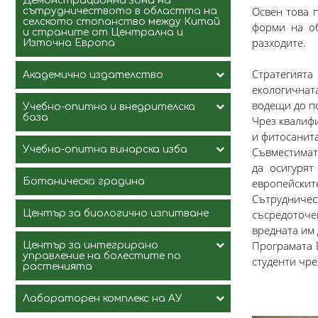
Демонстрационна зона на
Освен това 
Ръководство и Състав
сътрудничеството в областта на
селското стопанство между Китай
форми на об
и страните от Централна и
Популяризиране на
разходите.
Източна Европа
резултатите от научно-
изследователските проекти
(информационни листове)
Стратегията
Академично издателство
екологичнат
2018
Правила за финансиране на
водещи до п
Учебно-опитна и внедрителска
публикационната дейност на
2019
Ръководство и Състав
база
Чрез квалиф
преподаватели от АУ
и фитосанита
Сектор Предпечат
Учебно-опитна винарска изба
Съвместимат
Ръководство и Състав
да осигурят
Сектор Печатница
Ботаническа градина
европейските
Демонстрационно внедряване и
Район
Сътрудничест
валидиране на почвен
Сектор Книжарница
подобрител
съсредоточе
Център за биологично изпитване
Контакти
вредната им
Програмата 
Център за интегрирано
Услуги
управление на болестите по
студенти чре
растенията
Продажба на вино
Винен каталог
Винени дегустации
Бяло вино
Лабораторен комплекс на АУ
Анализ на вино
Ръководство и Състав
Червено вино