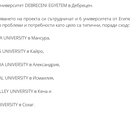
университет DEBRECENI EGYETEM в Дебрецен.
яването на проекта си сътрудничат и 6 университета от Егип
о проблеми и потребности като цяло са типични, поради сходс
 UNIVERSITY в Мансура,
 UNIVERSITY в Кайро,
A UNIVERSITY в Александрия,
L UNIVERSITY в Исмаилия,
LEY UNIVERSITY в Кена и
VERSITY в Сохаг.