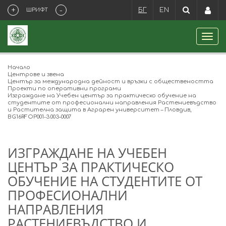
+
-
ШРИФТ
БГ
EN
Начало
Центрове и звена
Център за международна дейност и връзки с обществеността
Проекти по оперативни програми
Изграждане на Учебен център за практическо обучение на
студентите от професионални направления Растениевъдство
и Растителна защита в Аграрен университет – Пловдив,
BG16RFOP001-3.003-0007
ИЗГРАЖДАНЕ НА УЧЕБЕН
ЦЕНТЪР ЗА ПРАКТИЧЕСКО
ОБУЧЕНИЕ НА СТУДЕНТИТЕ ОТ
ПРОФЕСИОНАЛНИ
НАПРАВЛЕНИЯ
РАСТЕНИЕВЪДСТВО И