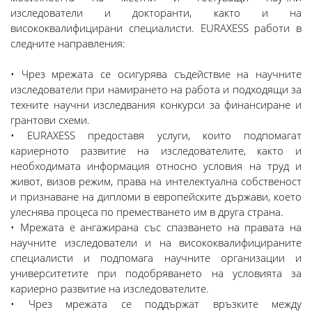
изследователи и докторанти, както и на
висококвалифицирани специалисти. EURAXESS работи в
следните направления:
• Чрез мрежата се осигурява съдействие на научните
изследователи при намирането на работа и подходящи за
техните научни изследвания конкурси за финансиране и
грантови схеми.
• EURAXESS предоставя услуги, които подпомагат
кариерното развитие на изследователите, както и
необходимата информация относно условия на труд и
живот, визов режим, права на интелектуална собственост
и признаване на дипломи в европейските държави, което
улеснява процеса по преместването им в друга страна.
• Мрежата е ангажирана със спазването на правата на
научните изследователи и на висококвалифицираните
специалисти и подпомага научните организации и
университетите при подобряването на условията за
кариерно развитие на изследователите.
• Чрез мрежата се поддържат връзките между