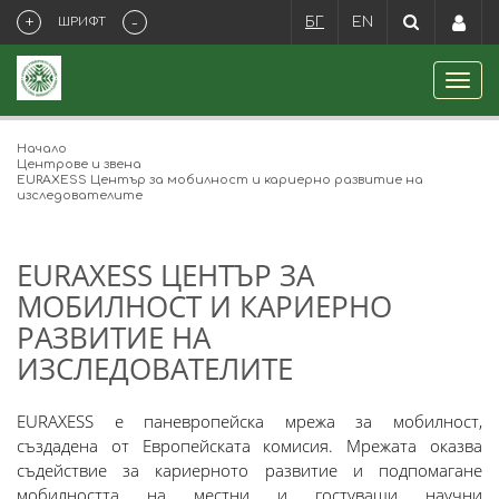
+
-
ШРИФТ
БГ
EN
Начало
Центрове и звена
EURAXESS Център за мобилност и кариерно развитие на
изследователите
EURAXESS ЦЕНТЪР ЗА
МОБИЛНОСТ И КАРИЕРНО
РАЗВИТИЕ НА
ИЗСЛЕДОВАТЕЛИТЕ
EURAXESS е паневропейска мрежа за мобилност,
създадена от Европейската комисия. Мрежата оказва
съдействие за кариерното развитие и подпомагане
мобилността на местни и гостуващи научни