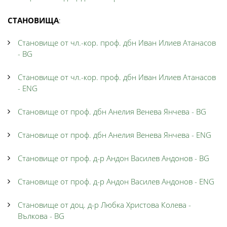
СТАНОВИЩА
:
Становище от чл.-кор. проф. дбн Иван Илиев Атанасов
- BG
Становище от чл.-кор. проф. дбн Иван Илиев Атанасов
- ENG
Становище от проф. дбн Анелия Венева Янчева - BG
Становище от проф. дбн Анелия Венева Янчева - ENG
Становище от проф. д-р Андон Василев Андонов - BG
Становище от проф. д-р Андон Василев Андонов - ENG
Становище от доц. д-р Любка Христова Колева -
Вълкова - BG