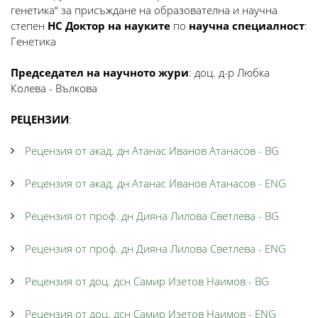
генетика“ за присъждане на образователна и научна
степен
НС Доктор на науките
по
научна специалност
:
Генетика
Председател на научното жури
: доц. д-р Любка
Колева - Вълкова
РЕЦЕНЗИИ
:
Рецензия от акад. дн Атанас Иванов Атанасов - BG
Рецензия от акад. дн Атанас Иванов Атанасов - ENG
Рецензия от проф. дн Дияна Лилова Светлева - BG
Рецензия от проф. дн Дияна Лилова Светлева - ENG
Рецензия от доц. дсн Самир Изетов Наимов - BG
Рецензия от доц. дсн Самир Изетов Наимов - ENG