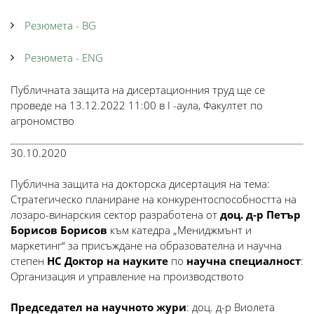
Резюмета - BG
Резюмета - ENG
Публичната защита на дисертационния труд ще се
проведе на 13.12.2022 11:00 в I -аула, Факултет по
агрономство
30.10.2020
Публична защита на докторска дисертация на тема:
Стратегическо планиране на конкурентоспособността на
лозаро-винарския сектор разработена от
доц. д-р Петър
Борисов Борисов
към катедра „Мениджмънт и
маркетинг“ за присъждане на образователна и научна
степен
НС Доктор на науките
по
научна специалност
:
Организация и управление на производството
Председател на научното жури
: доц. д-р Виолета