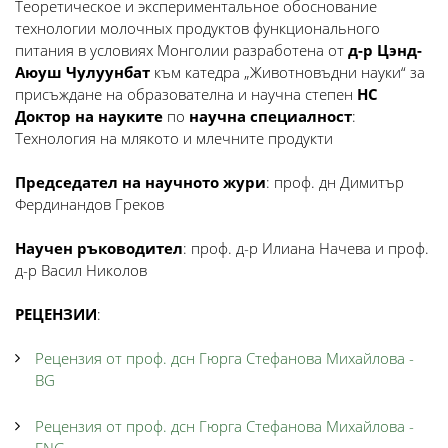
Теоретическое и экспериментальное обоснование
технологии молочных продуктов функционального
питания в условиях Монголии разработена от
д-р Цэнд-
Аюуш Чулуунбат
към катедра „Животновъдни науки“ за
присъждане на образователна и научна степен
НС
Доктор на науките
по
научна специалност
:
Технология на млякото и млечните продукти
Председател на научното жури
: проф. дн Димитър
Фердинандов Греков
Научен ръководител
: проф. д-р Илиана Начева и проф.
д-р Васил Николов
РЕЦЕНЗИИ
:
Рецензия от проф. дсн Гюрга Стефанова Михайлова -
BG
Рецензия от проф. дсн Гюрга Стефанова Михайлова -