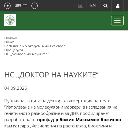
+
-
ШРИФТ
БГ
EN
Начало
Наука
Развитие на академичния състав
Процедури
НС „Доктор на науките“
НС „ДОКТОР НА НАУКИТЕ“
04.09.2025
Публична защита на докторска дисертация на тема:
”Използване на молекулярни маркери в изследвания на
генетичното разнообразие и за ДНК профилиране”
разработена от
проф. д-р Божин Максимов Божинов
към катедра „Физиология на растенията, биохимия и