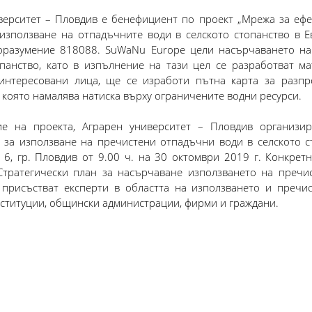
верситет – Пловдив е бенефициент по проект „Мрежа за ефе
използване на отпадъчните води в селското стопанство в Е
оразумение 818088. SuWaNu Europe цели насърчаването на
опанство, като в изпълнение на тази цел се разработват ма
интересовани лица, ще се изработи пътна карта за разпр
 която намалява натиска върху ограничените водни ресурси.
ие на проекта, Аграрен университет – Пловдив организи
 за използване на пречистени отпадъчни води в селското ст
 6, гр. Пловдив от 9.00 ч. на 30 октомври 2019 г. Конкрет
Стратегически план за насърчаване използването на пречис
присъстват експерти в областта на използването и пречис
ституции, общински администрации, фирми и граждани.