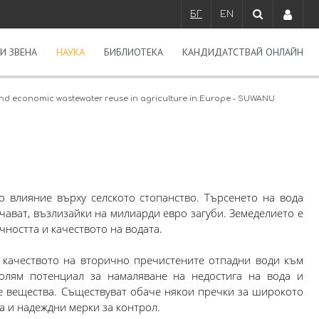
БГ
EN
И ЗВЕНА
НАУКА
БИБЛИОТЕКА
КАНДИДАТСТВАЙ ОНЛАЙН
 and economic wastewater reuse in agriculture in Europe - SUWANU
о влияние върху селското стопанство. Търсенето на вода
чават, възлизайки на милиарди евро загуби. Земеделието е
ността и качеството на водата.
 качеството на вторично пречистените отпадни води към
голям потенциал за намаляване на недостига на вода и
те вещества. Съществуват обаче някои пречки за широкото
а и надеждни мерки за контрол.