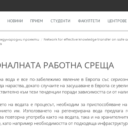
НОВИНИ
ПРИЕМ
СТУДЕНТИ
ФАКУЛТЕТИ
ЦЕНТРОВЕ 
ждународни проекти
Network for effective knowledge transfer on safe
а
ОНАЛНАТА РАБОТНА СРЕЩА
на вода е все по-забележимо явление в Европа със сериозн
а нараства, докато случаите на засушаване в Европа се увели
твително към тези тенденции поради зависимостта си от налич
ето на водата е процесът, необходим за приспособяване на
нието им. Използването на регенерирана вода предлага 
за повторна употреба както на водата, така и на хранителни
, като например необходимостта от подходяща инфраструктур