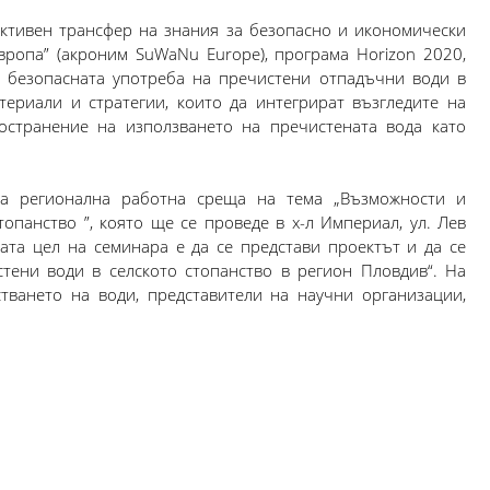
ктивен трансфер на знания за безопасно и икономически
вропа” (акроним SuWaNu Europe), програма Horizon 2020,
 безопасната употреба на пречистени отпадъчни води в
териали и стратегии, които да интегрират възгледите на
остранение на използването на пречистената вода като
ра регионална работна среща на тема „Възможности и
опанство ”, която ще се проведе в х-л Империал, ул. Лев
ната цел на семинара е да се представи проектът и да се
тени води в селското стопанство в регион Пловдив“. На
тването на води, представители на научни организации,