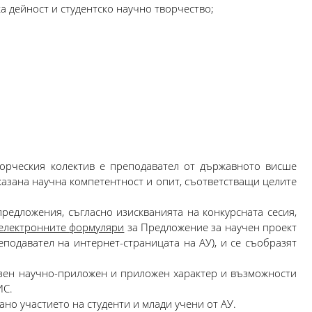
 дейност и студентско научно творчество;
орческия колектив е преподавател от държавното висше
казана научна компетентност и опит, съответстващи целите
редложения, съгласно изискванията на конкурсната сесия,
електронните
формуляри
за Предложение за научен проект
подавател на интернет-страницата на АУ), и се съобразят
азен научно-приложен и приложен характер и възможности
ИС.
но участието на студенти и млади учени от АУ.