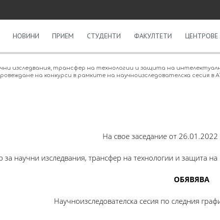
НОВИНИ
ПРИЕМ
СТУДЕНТИ
ФАКУЛТЕТИ
ЦЕНТРОВЕ 
учни изследвания, трансфер на технологии и защита на интелектуа
ровеждане на конкурси в рамките на научноизследователска сесия в А
На свое заседание от 26.01.2022 
р за научни изследвания, трансфер на технологии и защита на
ОБЯВЯВА
Научноизследователска сесия по следния граф