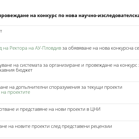
провеждане на конкурс по нова научно-изследователск
т
д на Ректора на АУ-Пловдив
за обявяване на нова конкурсна с
уване на системата за организиране и провеждане на конкурс
жавния бюджет
ане на допълнителни споразумения за текущи проекти
 на проектите
отване и представяне на нови проекти в ЦНИ
ане на новите проекти след представени рецензии