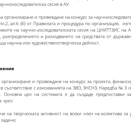
аучноизследователска сесия в АУ.
 организиране и провеждане на конкурс за научнизследовател
 Чл.2, ал.6 (б) от Правилата и процедура по организация, 
амките на научно-изследователската сесия на ЦНИТТЗИС на А
, разпределението и разходването на средствата от държа
ща научна или художественотворческа дейност.
жения
а организиране и провеждане на конкурс за проекти, финанси
в съответствие с изискванията на ЗВО, ЗНСНЗ, Наредба № 3 от 2
г. Основна цел на системата е да създаде предпоставки з
 чрез:
не на творческата активност на всеки член на колектива за 
задачи;