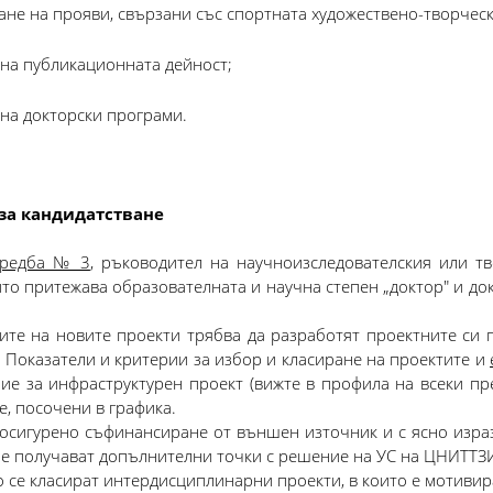
не на прояви, свързани със спортната художествено-творческа
на публикационната дейност;
на докторски програми.
за кандидатстване
редба № 3
,
ръководител на научноизследователския или тв
то притежава образователната и научна степен „доктор" и до
ите на новите проекти трябва да разработят проектните си п
 Показатели и критерии за избор и класиране на проектите и
ие за инфраструктурен проект (вижте в профила на всеки пре
е, посочени в графика.
 осигурено съфинансиране от външен източник и с ясно изр
не получават допълнителни точки с решение на УС на ЦНИТТЗ
 се класират интердисциплинарни проекти, в които е мотивира