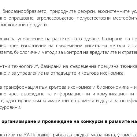
 биоразнообразието, природните ресурси, екосистемните усл
но опрашване, агролесовъдство, полуестествени местообит
 биологични продукти.
оди за управление на растителното здраве, базирани на п
лно чрез използване на съвременни дигитални методи и си
ystems, биологични методи за контрол на вредителите и страте
нтни технологии“, базирани на съвременна прецизна техника
но и за управление на отпадъците и кръгова икономика.
а трансформация към кръгова икономика и биоикономика – ин
лно чрез въвеждане на информационни и комуникационни т
е, адаптиране към климатичните промени и други за по-ефек
суровини.
 организиране и провеждане на конкурси в рамките на н
ективи на АУ-Пловдив трябва да следват указанията, упомен