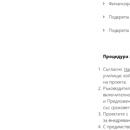
Финансира
Подкрепа 
Подкрепа 
Процедура 
Съгласно
На
училище, кой
на проекта.
Ръководител
включително
и Предложен
със сроковет
Проектите с
за внедрява
С предимство