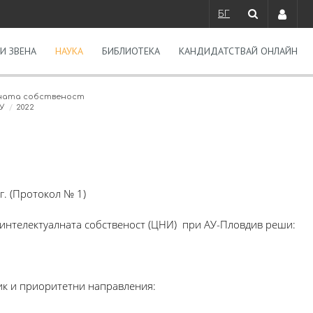
БГ
И ЗВЕНА
НАУКА
БИБЛИОТЕКА
КАНДИДАТСТВАЙ ОНЛАЙН
лната собственост
У
2022
г. (Протокол № 1)
 интелектуалната собственост (ЦНИ) при АУ-Пловдив реши:
ик и приоритетни направления: