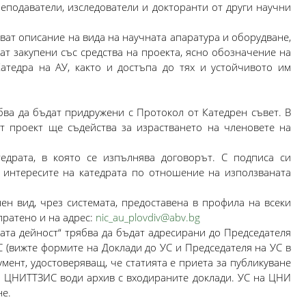
реподаватели, изследователи и докторанти от други научни
чват описание на вида на научната апаратура и оборудване,
ат закупени със средства на проекта, ясно обозначение на
атедра на АУ, както и достъпа до тях и устойчивото им
ва да бъдат придружени с Протокол от Катедрен съвет. В
т проект ще съдейства за израстването на членовете на
едрата, в която се изпълнява договорът. С подписа си
и интересите на катедрата по отношение на използваната
ен вид, чрез системата, предоставена в профила на всеки
пратено и на адрес:
nic_au_plovdiv@abv.bg
ата дейност“ трябва да бъдат адресирани до Председателя
(вижте формите на Доклади до УС и Председателя на УС в
мент, удостоверяващ, че статията е приета за публикуване
а ЦНИТТЗИС води архив с входираните доклади. УС на ЦНИ
не.