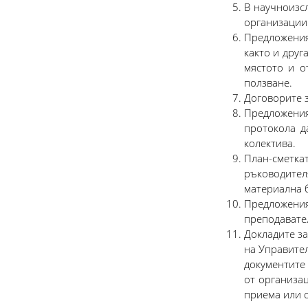
В научноизсл
организации 
Предложения
както и друг
мястото и о
ползване.
Договорите з
Предложения
протокола д
колектива.
План-сметка
ръководител
материална б
Предложения
преподавател
Докладите з
на Управите
документите 
от организа
приема или о