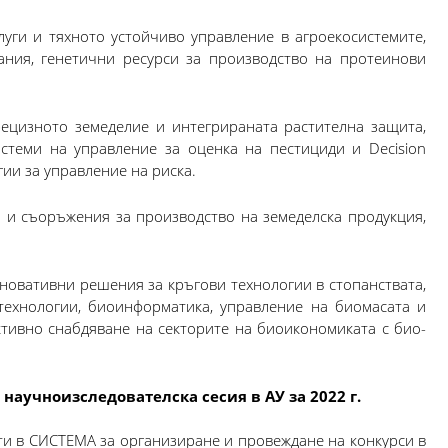
уги и тяхното устойчиво управление в агроекосистемите,
ания, генетични ресурси за производство на протеинови
рецизното земеделие и интегрираната растителна защита,
стеми на управление за оценка на пестициди и Decision
гии за управление на риска.
 и съоръжения за производство на земеделска продукция,
овативни решения за кръгови технологии в стопанствата,
ехнологии, биоинформатика, управление на биомасата и
тивно снабдяване на секторите на биоикономиката с био-
аучноизследователска сесия в АУ за 2022 г.
ати в СИСТЕМА за организиране и провеждане на конкурси в