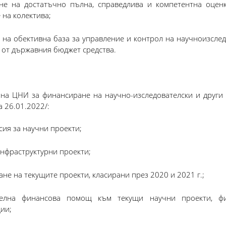
не на достатъчно пълна, справедлива и компетентна оценк
 на колектива;
 на обективна база за управление и контрол на научноизслед
 от държавния бюджет средства.
на ЦНИ за финансиране на научно-изследователски и други 
 26.01.2022/:
сия за научни проекти;
инфраструктурни проекти;
не на текущите проекти, класирани през 2020 и 2021 г.;
елна финансова помощ към текущи научни проекти, ф
ии;