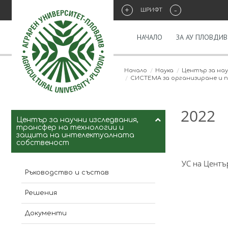
+
-
ШРИФТ
НАЧАЛО
ЗА АУ ПЛОВДИВ
Начало
Наука
Център за на
СИСТЕМА за организиране и п
2022
Център за научни изследвания,
трансфер на технологии и
защита на интелектуалната
собственост
УС на Центъ
Ръководство и състав
Решения
Документи