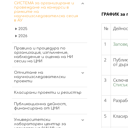
СИСТЕМА за организиране и
провеждане на конкурси в
рамките на
ГРАФИК за 
научноизследователска сесия
в АУ
№
Дейнос
2025
2026
1
Запове
Правила и процедура по
организация, изпълнение,
наблюдение и оценка на НИ
2
Публик
сесии на ЦНИ
от дър
Отчитане на
научноизследователски
3
Сключв
проекти
Списък
Инфолистове 2021 г.
Класирани проекти и регистър
Инфолистове 2020 г.
4
Разраб
Публикационна дейност,
финансирана от ЦНИ
5
Класир
Университетски
лабораторен център за