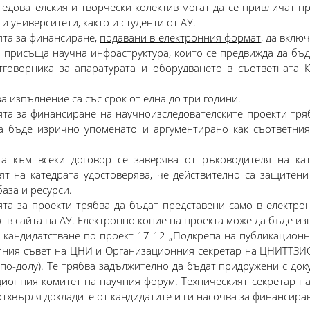
едователския и творчески колектив могат да се привличат п
и университети, както и студенти от АУ.
та за финансиране,
подавани в електронния формат
, да вклю
а присъща научна инфраструктура, които се предвижда да бъд
тговорника за апаратурата и оборудването в съответната К
а изпълнение са със срок от една до три години.
та за финансиране на научноизследователските проекти тряб
а бъде изрично упоменато и аргументирано как съответния
та към всеки договор се заверява от ръководителя на кат
ят на катедрата удостоверява, че действително са защитен
аза и ресурси.
та за проекти трябва да бъдат представени само в електрон
 в сайта на АУ. Електронно копие на проекта може да бъде из
а кандидатстване по проект 17-12 „Подкрепа на публикационн
лния съвет на ЦНИ и Организационния секретар на ЦНИТТЗИС 
по-долу). Те трябва задължително да бъдат придружени с доку
ционния комитет на научния форум. Техническият секретар н
тхвърля докладите от кандидатите и ги насочва за финансира