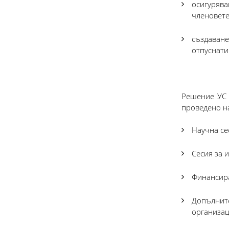
осигурява
членовете
създаване
отпуснати
Решение УС 
проведено на
Научна се
Сесия за 
Финансира
Допълнит
организац