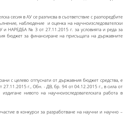
ска сесия в АУ се разписва в съответствие с разпоредбите
изпълнение, наблюдение и оценка на научноизследователски
У и НАРЕДБА № 3 от 27.11.2015 г. за условията и реда за
вния бюджет за финансиране на присъщата на държавните
рани с целево отпуснати от държавния бюджет средства, е
7.11.2015 г., Обн. - ДВ, бр. 94 от 04.12.2015 г., в сила от
а издигане нивото на научноизследователската работа в
участие в конкурси за разработване на научни и научно –