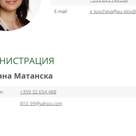
E-mail:
e_koycheva@au-plovdi
НИСТРАЦИЯ
на Матанска
н:
+359 32 654 488
ili10_99@yahoo.com