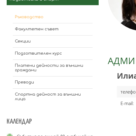
6.3 Животновъдство
Професионални направления
Специалности
Ръководство
Факултетен съвет
5.13 Общо инженерство
Катедри
Ръководство
6.1 Растениевъдство
Професионални направления
Ръководство
Специалности
Факултетен съвет
4.4 Науки за земята
Катедри
Професионални направления
6.2 Растителна защита
Секции
3.8. Икономика
Специалности
Катедри
3.9. Туризъм
Подготвителен курс
АДМИ
Специалности
Платени дейности за външни
граждани
Илиа
Преводи
телефо
Спортна дейност за външни
лица
E-mail:
КАЛЕНДАР