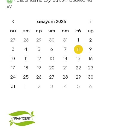
- Събития по случай 80-я юбилей на
АУ
август 2026
пн
вт
ср
чт
пт
сб
нд
27
28
29
30
31
1
2
3
4
5
6
7
8
9
10
11
12
13
14
15
16
17
18
19
20
21
22
23
24
25
26
27
28
29
30
31
1
2
3
4
5
6