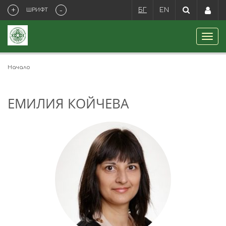
+
-
ШРИФТ
БГ
EN
Начало
ЕМИЛИЯ КОЙЧЕВА