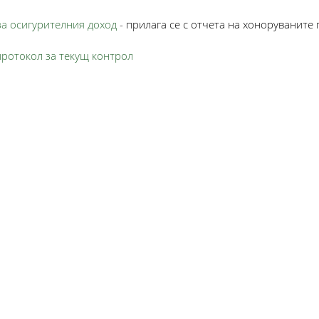
а осигурителния доход
- прилага се с отчета на хоноруваните
ротокол за текущ контрол