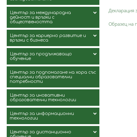
Декларация з
Център за международна
дейност и връзки с
обществеността
Образец на п
Център за кариерно развитие и
Ръководство и Състав
връзки с бизнеса
Еразъм
Център за продължаващо
Ръководство и състав
обучение
Документи
Формуляр за регистрация и
Център за подпомагане на хора със
примерни документи
Международни
Ръководство и Състав
специални образователни
образователни проекти
потребности
Работодатели
Специализации / дългосрочни/
Научноизследователски
Център за иновативни
проекти
Предложения за стаж/работа
образователни технологии
Курсове
EcoStack
Проекти по оперативни
Реализирани студенти
EcoStack First meeting
Център за информационни
програми
„Въвеждане на иновативен
технологии
екологичен тор от насекоми за
Полезни връзки
нуждите на устойчивото
Focus
Членство в организации
земеделие“
Работна среща в Пловдив
Изграждане на Учебен център за
Център за дистанционно
Ръководство и Състав
практическо обучение на
обучение