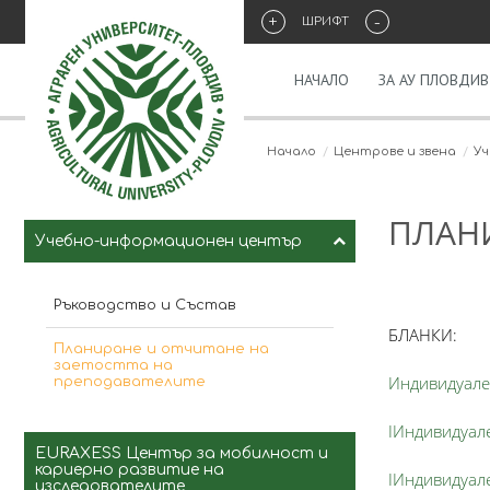
+
-
ШРИФТ
НАЧАЛО
ЗА АУ ПЛОВДИВ
Начало
Центрове и звена
Уч
ПЛАНИ
Учебно-информационен център
Ръководство и Състав
БЛАНКИ:
Планиране и отчитане на
заетостта на
Индивидуале
преподавателите
IИндивидуал
EURAXESS Център за мобилност и
кариерно развитие на
IИндивидуал
изследователите