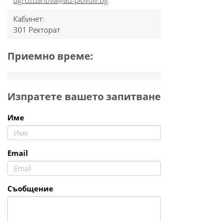
dgrozdanova@au-plovdiv.bg
Кабинет:
301 Ректорат
Приемно време:
Изпратете вашето запитване
Име
Email
Съобщение