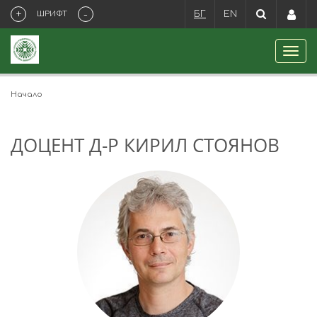
+
-
ШРИФТ
БГ
EN
Начало
ДОЦЕНТ Д-Р КИРИЛ СТОЯНОВ