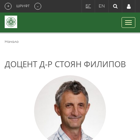
+
-
ШРИФТ
БГ
EN
Начало
ДОЦЕНТ Д-Р СТОЯН ФИЛИПОВ