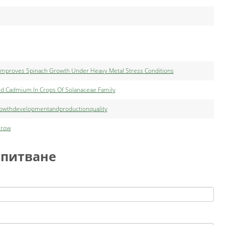
Improves Spinach Growth Under Heavy Metal Stress Conditions
And Cadmium In Crops Of Solanaceae Family
growthdevelopmentandproductionquality
Grow
апитване