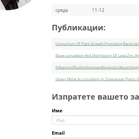
сряда
11-12
Публикации:
Consortium Of Plant Growth‐Promoting Bacteria 
Bioaccumulation And Distribution Of Lead Zinc 
Influenceofbiofertilizersandbiopesticidesonthe
Heavy Metal Accumulation In Solanaceae Plants 
Изпратете вашето з
Име
Email