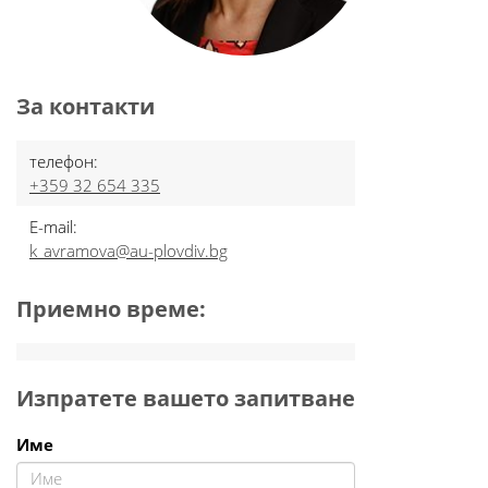
За контакти
телефон:
+359 32 654 335
E-mail:
k_avramova@au-plovdiv.bg
Приемно време:
Изпратете вашето запитване
Име