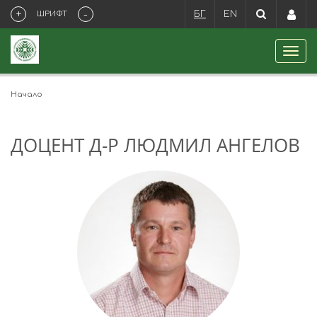
+
-
ШРИФТ
БГ
EN
Начало
ДОЦЕНТ Д-Р ЛЮДМИЛ АНГЕЛОВ