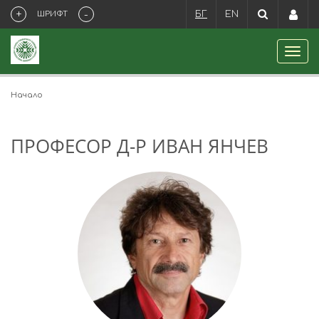
+
-
ШРИФТ
БГ
EN
Начало
ПРОФЕСОР Д-Р ИВАН ЯНЧЕВ