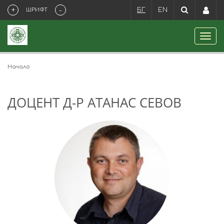
+
-
ШРИФТ
БГ
EN
Начало
ДОЦЕНТ Д-Р АТАНАС СЕВОВ