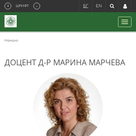
+
-
ШРИФТ
БГ
EN
Начало
ДОЦЕНТ Д-Р МАРИНА МАРЧЕВА