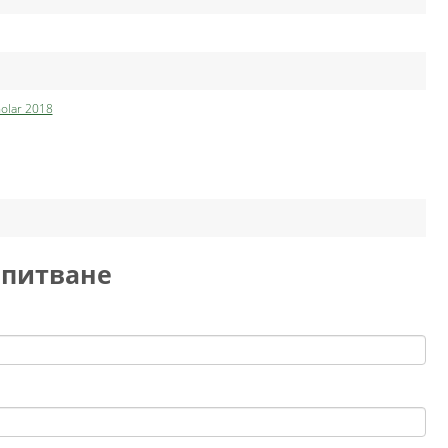
holar 2018
апитване