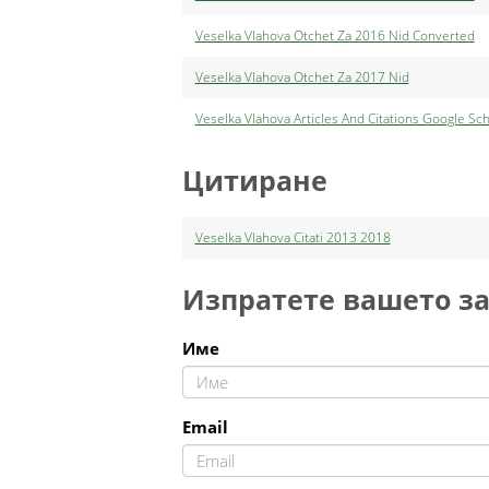
Veselka Vlahova Otchet Za 2016 Nid Converted
Veselka Vlahova Otchet Za 2017 Nid
Veselka Vlahova Articles And Citations Google Sc
Цитиране
Veselka Vlahova Citati 2013 2018
Изпратете вашето з
Име
Email