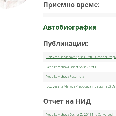
Приемно време:
Автобиография
Публикации:
Doz Veselka Vlahova Spisak Statii I Uchebni Prog
Veselka Vlahova Obsht Spisak Statii
Veselka Vlahova Resumeta
Doz Veselka Vlahova Prepodavani Disciplini Ot 
Отчет на НИД
Veselka Vlahova Оtchet Za 2015 Nid Converted