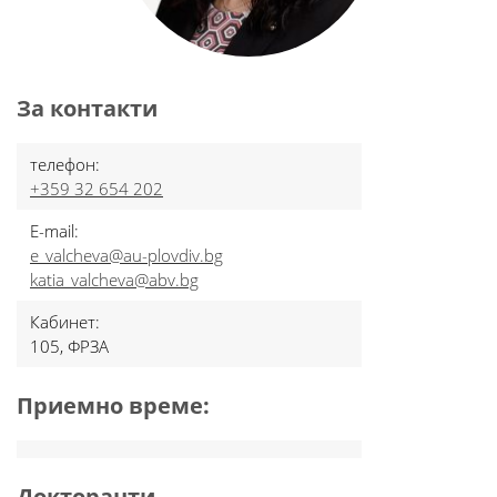
За контакти
телефон:
+359 32 654 202
E-mail:
e_valcheva@au-plovdiv.bg
katia_valcheva@abv.bg
Кабинет:
105, ФРЗА
Приемно време:
Докторанти