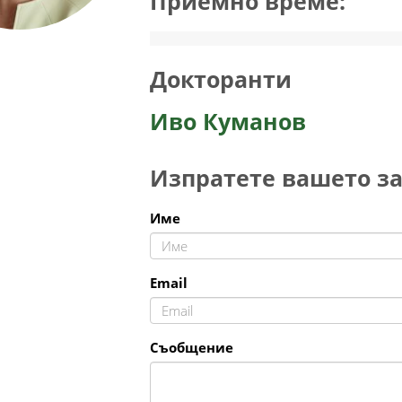
Приемно време:
Докторанти
Иво Куманов
Изпратете вашето з
Име
Email
Съобщение