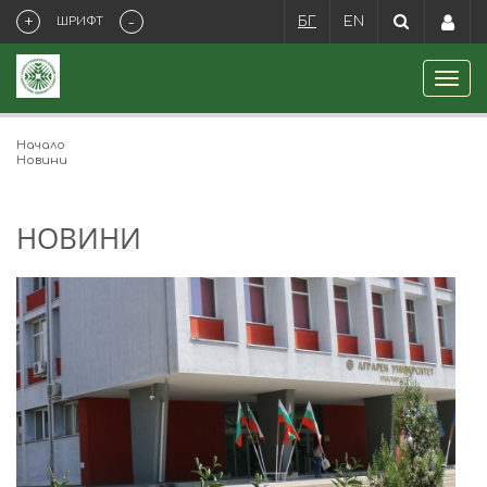
+
-
ШРИФТ
БГ
EN
Начало
Новини
НОВИНИ