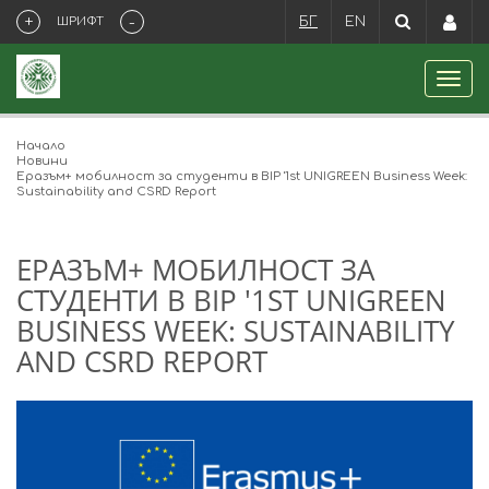
+
-
ШРИФТ
БГ
EN
Начало
Новини
Еразъм+ мобилност за студенти в BIP '1st UNIGREEN Business Week:
Sustainability and CSRD Report
ЕРАЗЪМ+ МОБИЛНОСТ ЗА
СТУДЕНТИ В BIP '1ST UNIGREEN
BUSINESS WEEK: SUSTAINABILITY
AND CSRD REPORT