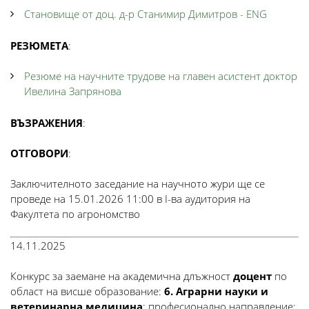
Становище от доц. д-р Станимир Димитров - ENG
РЕЗЮМЕТА
:
Резюме на научните трудове на главен асистент доктор
Ивелина Запрянова
ВЪЗРАЖЕНИЯ
:
ОТГОВОРИ
:
Заключителното заседание на научното жури ще се
проведе на 15.01.2026 11:00 в І-ва аудитория на
Факултета по агрономство
14.11.2025
Конкурс за заемане на академична длъжност
доцент
по
област на висше образование:
6. Аграрни науки и
ветеринарна медицина
; професионално направление: