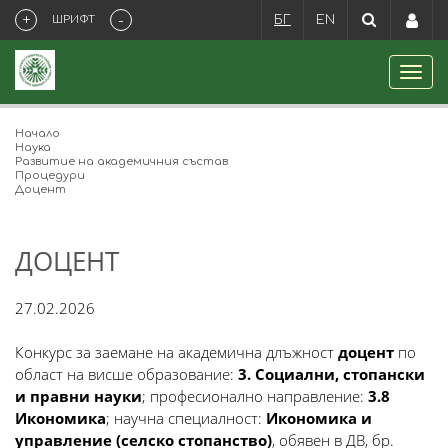
+
-
ШРИФТ
БГ
EN
Начало
Наука
Развитие на академичния състав
Процедури
Доцент
ДОЦЕНТ
27.02.2026
Конкурс за заемане на академична длъжност
доцент
по
област на висше образование:
3. Социални, стопански
и правни науки
; професионално направление:
3.8
Икономика
; научна специалност:
Икономика и
управление (селско стопанство)
, обявен в ДВ, бр.