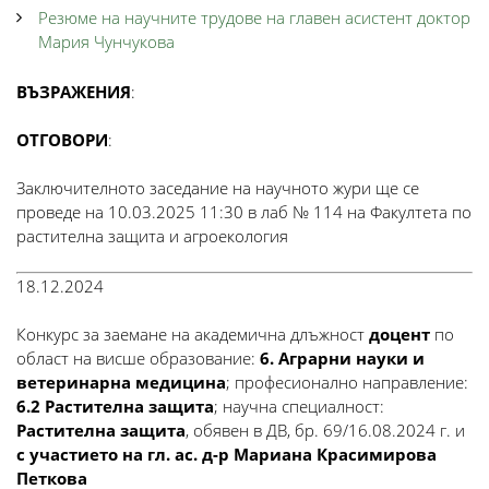
Резюме на научните трудове на главен асистент доктор
Мария Чунчукова
ВЪЗРАЖЕНИЯ
:
ОТГОВОРИ
:
Заключителното заседание на научното жури ще се
проведе на 10.03.2025 11:30 в лаб № 114 на Факултета по
растителна защита и агроекология
18.12.2024
Конкурс за заемане на академична длъжност
доцент
по
област на висше образование:
6. Аграрни науки и
ветеринарна медицина
; професионално направление:
6.2 Растителна защита
; научна специалност:
Растителна защита
, обявен в ДВ, бр. 69/16.08.2024 г. и
с участието на гл. ас. д-р Мариана Красимирова
Петкова