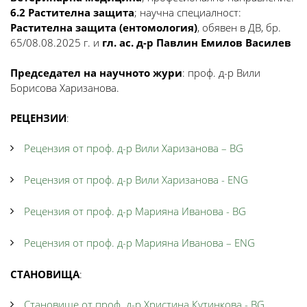
6.2 Растителна защита
; научна специалност:
Растителна защита (ентомология)
, обявен в ДВ, бр.
65/08.08.2025 г. и
гл. ас. д-р Павлин Емилов Василев
Председател на научното жури
: проф. д-р Вили
Борисова Харизанова.
РЕЦЕНЗИИ
:
Рецензия от проф. д-р Вили Харизанова – BG
Рецензия от проф. д-р Вили Харизанова - ENG
Рецензия от проф. д-р Марияна Иванова - BG
Рецензия от проф. д-р Марияна Иванова – ENG
СТАНОВИЩА
:
Становище от проф. д-р Христина Кутинкова - BG