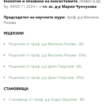
Екология и опазване на екосистемите
, обявен в ДВ,
бр. 94/05.11.2024 г. и
гл. ас. д-р Мария Чунчукова
Председател на научното жури
: проф. д-р Виолина
Ризова
РЕЦЕНЗИИ
:
Рецензия от проф. д-р Виолина Ризова - BG
Рецензия от проф. д-р Виолина Ризова - ENG
Рецензия от проф. д-р Диян Георгиев - BG
Рецензия от проф. д-р Диян Георгиев - ENG
СТАНОВИЩА
:
Становище от проф. д-р Андон Василев - BG