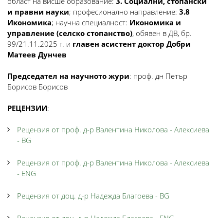
област на висше образование:
3. Социални, стопански
и правни науки
; професионално направление:
3.8
Икономика
; научна специалност:
Икономика и
управление (селско стопанство)
, обявен в ДВ, бр.
99/21.11.2025 г. и
главен асистент доктор Добри
Матеев Дунчев
Председател на научното жури
: проф. дн Петър
Борисов Борисов
РЕЦЕНЗИИ
:
Рецензия от проф. д-р Валентина Николова - Алексиева
- BG
Рецензия от проф. д-р Валентина Николова - Алексиева
- ENG
Рецензия от доц. д-р Надежда Благоева - BG