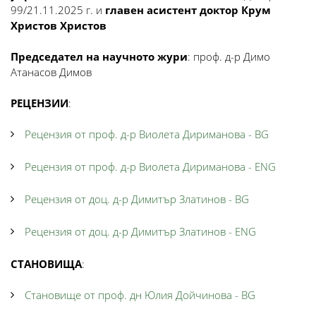
99/21.11.2025 г. и
главен асистент доктор Крум
Христов Христов
Председател на научното жури
: проф. д-р Димо
Атанасов Димов
РЕЦЕНЗИИ
:
Рецензия от проф. д-р Виолета Дириманова - BG
Рецензия от проф. д-р Виолета Дириманова - ENG
Рецензия от доц. д-р Димитър Златинов - BG
Рецензия от доц. д-р Димитър Златинов - ENG
СТАНОВИЩА
:
Становище от проф. дн Юлия Дойчинова - BG