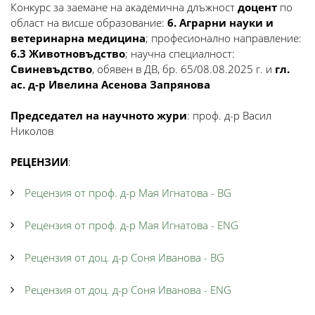
Конкурс за заемане на академична длъжност
доцент
по
област на висше образование:
6. Аграрни науки и
ветеринарна медицина
; професионално направление:
6.3 Животновъдство
; научна специалност:
Свиневъдство
, обявен в ДВ, бр. 65/08.08.2025 г. и
гл.
ас. д-р Ивелина Асенова Запрянова
Председател на научното жури
: проф. д-р Васил
Николов
РЕЦЕНЗИИ
:
Рецензия от проф. д-р Мая Игнатова - BG
Рецензия от проф. д-р Мая Игнатова - ENG
Рецензия от доц. д-р Соня Иванова - BG
Рецензия от доц. д-р Соня Иванова - ENG