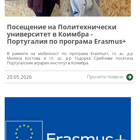
Посещение на Политехнически
университет в Коимбра -
Португалия по програма Erasmus+
В рамките на мобилност по програма Erasmus+, гл. ас. д-р
Милена Костова и гл. ас. д-р Тодорка Сребчева посетиха
Португалския аграрен институт в Коимбра.
Прочети повече
20.05.2026