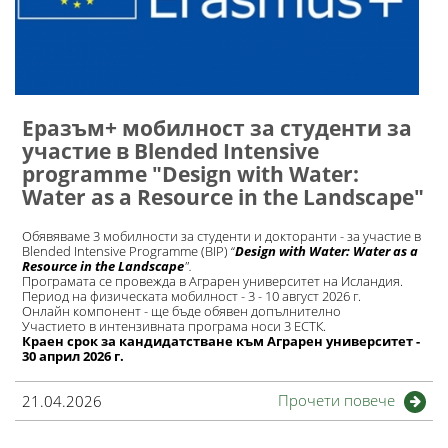
Еразъм+ мобилност за студенти за
участие в Blended Intensive
programme "Design with Water:
Water as a Resource in the Landscape"
Обявяваме 3 мобилности за студенти и докторанти - за участие в
Blended Intensive Programme (BIP) “
Design with Water: Water as a
Resource in the Landscape
".
Програмата се провежда в Аграрен университет на Исландия.
Период на физическата мобилност - 3 - 10 август 2026 г.
Онлайн компонент - ще бъде обявен допълнително
Участието в интензивната програма носи 3 ЕСТК.
Краен срок за кандидатстване към Аграрен университет -
30 април 2026 г.
Прочети повече
21.04.2026