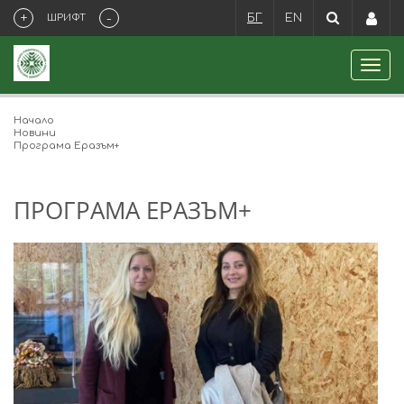
+
-
ШРИФТ
БГ
EN
Начало
Новини
Програма Еразъм+
ПРОГРАМА ЕРАЗЪМ+