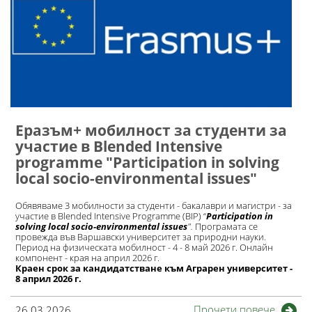
Еразъм+ мобилност за студенти за
участие в Blended Intensive
programme "Participation in solving
local socio-environmental issues"
Обявяваме 3 мобилности за студенти - бакалаври и магистри - за
участие в Blended Intensive Programme (BIP) “
Participation in
solving local socio-environmental issues
".
Програмата се
провежда във Варшавски университет за природни науки.
Период на физическата мобилност - 4 - 8 май 2026 г. Онлайн
компонент - края на април 2026 г.
Краен срок за кандидатстване към Аграрен университет -
8 април 2026 г.
Прочети повече
26.03.2026